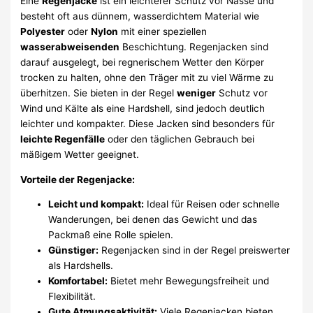
Eine
Regenjacke
ist ein leichterer Schutz vor Nässe und
besteht oft aus dünnem, wasserdichtem Material wie
Polyester
oder
Nylon
mit einer speziellen
wasserabweisenden
Beschichtung. Regenjacken sind
darauf ausgelegt, bei regnerischem Wetter den Körper
trocken zu halten, ohne den Träger mit zu viel Wärme zu
überhitzen. Sie bieten in der Regel
weniger
Schutz vor
Wind und Kälte als eine Hardshell, sind jedoch deutlich
leichter und kompakter. Diese Jacken sind besonders für
leichte Regenfälle
oder den täglichen Gebrauch bei
mäßigem Wetter geeignet.
Vorteile der Regenjacke:
Leicht und kompakt:
Ideal für Reisen oder schnelle
Wanderungen, bei denen das Gewicht und das
Packmaß eine Rolle spielen.
Günstiger:
Regenjacken sind in der Regel preiswerter
als Hardshells.
Komfortabel:
Bietet mehr Bewegungsfreiheit und
Flexibilität.
Gute Atmungsaktivität:
Viele Regenjacken bieten