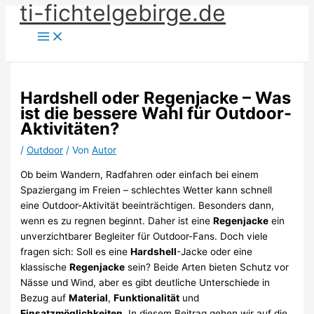
ti-fichtelgebirge.de
Zum
Inhalt
springen
Hardshell oder Regenjacke – Was
ist die bessere Wahl für Outdoor-
Aktivitäten?
/
Outdoor
/ Von
Autor
Ob beim Wandern, Radfahren oder einfach bei einem
Spaziergang im Freien – schlechtes Wetter kann schnell
eine Outdoor-Aktivität beeinträchtigen. Besonders dann,
wenn es zu regnen beginnt. Daher ist eine
Regenjacke
ein
unverzichtbarer Begleiter für Outdoor-Fans. Doch viele
fragen sich: Soll es eine
Hardshell
-Jacke oder eine
klassische
Regenjacke
sein? Beide Arten bieten Schutz vor
Nässe und Wind, aber es gibt deutliche Unterschiede in
Bezug auf
Material
,
Funktionalität
und
Einsatzmöglichkeiten
. In diesem Beitrag gehen wir auf die