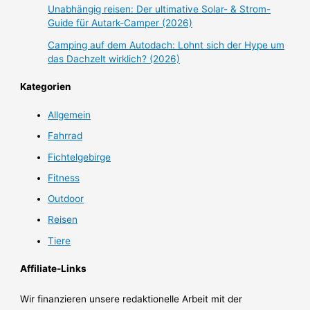
Unabhängig reisen: Der ultimative Solar- & Strom-
Guide für Autark-Camper (2026)
Camping auf dem Autodach: Lohnt sich der Hype um
das Dachzelt wirklich? (2026)
Kategorien
Allgemein
Fahrrad
Fichtelgebirge
Fitness
Outdoor
Reisen
Tiere
Affiliate-Links
Wir finanzieren unsere redaktionelle Arbeit mit der