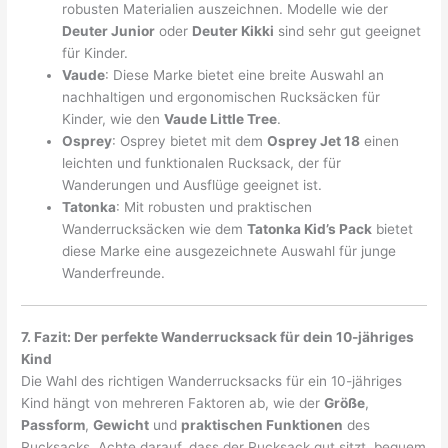
robusten Materialien auszeichnen. Modelle wie der
Deuter Junior
oder
Deuter Kikki
sind sehr gut geeignet
für Kinder.
Vaude
: Diese Marke bietet eine breite Auswahl an
nachhaltigen und ergonomischen Rucksäcken für
Kinder, wie den
Vaude Little Tree
.
Osprey
: Osprey bietet mit dem
Osprey Jet 18
einen
leichten und funktionalen Rucksack, der für
Wanderungen und Ausflüge geeignet ist.
Tatonka
: Mit robusten und praktischen
Wanderrucksäcken wie dem
Tatonka Kid’s Pack
bietet
diese Marke eine ausgezeichnete Auswahl für junge
Wanderfreunde.
7. Fazit: Der perfekte Wanderrucksack für dein 10-jähriges
Kind
Die Wahl des richtigen Wanderrucksacks für ein 10-jähriges
Kind hängt von mehreren Faktoren ab, wie der
Größe
,
Passform
,
Gewicht
und
praktischen Funktionen
des
Rucksacks. Achte darauf, dass der Rucksack gut sitzt, bequem