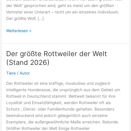
der Welt“ gesprochen wird, geht es meist um den größten
Vertreter einer Unterart – nicht um ein einzelnes Individuum.
Der größte Wolf, […]
Der
Weiterlesen »
größte
Wolf
der
Der größte Rottweiler der Welt
Welt
(Stand 2026)
(Stand
2026)
Tiere
/
Autor
Der Rottweiler ist eine kräftige, muskulöse und zugleich
intelligente Hunderasse, die ursprünglich aus dem Gebiet um
Rottweil in Deutschland stammt. Weltweit bekannt für ihre
Loyalität und Einsatzfähigkeit, werden Rottweiler oft als
Schutz‑, Dienst‑ oder Familienhunde gehalten. Besonders
beeindruckend sind jedoch gelegentlich auch einzelne
Exemplare, die außergewöhnliche Maße erreichen. Rekorde:
Größter Rottweiler der Welt Einige Rottweiler