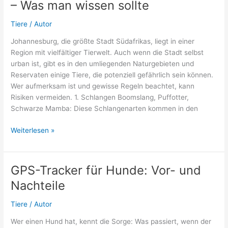
– Was man wissen sollte
er?
Tiere
/
Autor
Johannesburg, die größte Stadt Südafrikas, liegt in einer
Region mit vielfältiger Tierwelt. Auch wenn die Stadt selbst
urban ist, gibt es in den umliegenden Naturgebieten und
Reservaten einige Tiere, die potenziell gefährlich sein können.
Wer aufmerksam ist und gewisse Regeln beachtet, kann
Risiken vermeiden. 1. Schlangen Boomslang, Puffotter,
Schwarze Mamba: Diese Schlangenarten kommen in den
Gefährliche
Weiterlesen »
Tiere
in
Johannesburg
GPS-Tracker für Hunde: Vor- und
–
Nachteile
Was
man
Tiere
/
Autor
wissen
sollte
Wer einen Hund hat, kennt die Sorge: Was passiert, wenn der