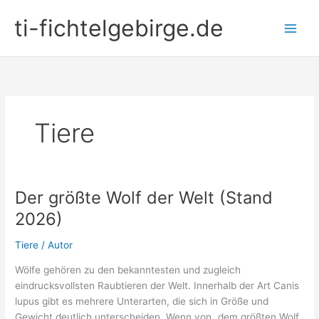
Zum
ti-fichtelgebirge.de
Inhalt
springen
Tiere
Der größte Wolf der Welt (Stand
2026)
Tiere
/
Autor
Wölfe gehören zu den bekanntesten und zugleich
eindrucksvollsten Raubtieren der Welt. Innerhalb der Art Canis
lupus gibt es mehrere Unterarten, die sich in Größe und
Gewicht deutlich unterscheiden. Wenn von „dem größten Wolf