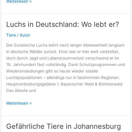
Seltene
Weiterlesen »
Vögel
in
Deutschland
Luchs in Deutschland: Wo lebt er?
–
Arten,
Tiere
/
Autor
Lebensräume
Der Eurasische Luchs kehrt nach langer Abwesenheit langsam
und
in deutsche Wälder zurück. Einst war er hier weit verbreitet,
Schutz
doch durch Jagd und Lebensraumverlust verschwand er im
19. Jahrhundert fast vollständig. Dank Schutzprogrammen und
Wiederansiedlungen gibt es heute wieder stabile
Luchspopulationen – allerdings nur in bestimmten Regionen.
Hauptverbreitungsgebiete 1. Bayerischer Wald & Böhmerwald
Das älteste und
Luchs
Weiterlesen »
in
Deutschland:
Wo
Gefährliche Tiere in Johannesburg
lebt