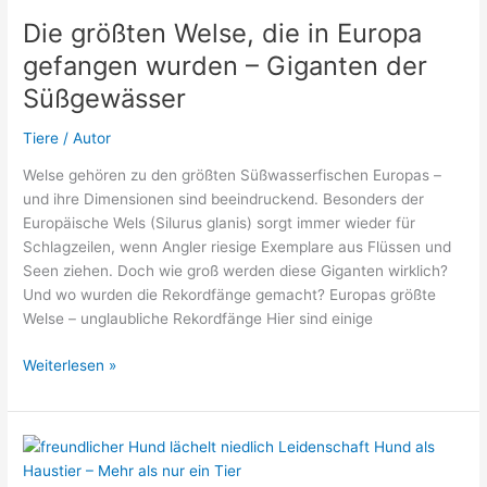
Störe
Die größten Welse, die in Europa
in
gefangen wurden – Giganten der
Europa?
Süßgewässer
Tiere
/
Autor
Welse gehören zu den größten Süßwasserfischen Europas –
und ihre Dimensionen sind beeindruckend. Besonders der
Europäische Wels (Silurus glanis) sorgt immer wieder für
Schlagzeilen, wenn Angler riesige Exemplare aus Flüssen und
Seen ziehen. Doch wie groß werden diese Giganten wirklich?
Und wo wurden die Rekordfänge gemacht? Europas größte
Welse – unglaubliche Rekordfänge Hier sind einige
Die
Weiterlesen »
größten
Welse,
die
in
Europa