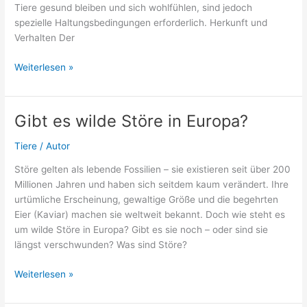
Tiere gesund bleiben und sich wohlfühlen, sind jedoch
spezielle Haltungsbedingungen erforderlich. Herkunft und
Verhalten Der
Panzergürtelschweif
Weiterlesen »
Haltung
–
Grundlagen,
Gibt es wilde Störe in Europa?
Tipps
und
Tiere
/
Autor
wichtige
Störe gelten als lebende Fossilien – sie existieren seit über 200
Hinweise
Millionen Jahren und haben sich seitdem kaum verändert. Ihre
urtümliche Erscheinung, gewaltige Größe und die begehrten
Eier (Kaviar) machen sie weltweit bekannt. Doch wie steht es
um wilde Störe in Europa? Gibt es sie noch – oder sind sie
längst verschwunden? Was sind Störe?
Gibt
Weiterlesen »
es
wilde