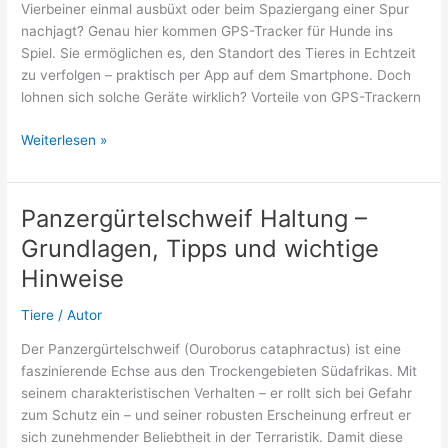
Vierbeiner einmal ausbüxt oder beim Spaziergang einer Spur
nachjagt? Genau hier kommen GPS-Tracker für Hunde ins
Spiel. Sie ermöglichen es, den Standort des Tieres in Echtzeit
zu verfolgen – praktisch per App auf dem Smartphone. Doch
lohnen sich solche Geräte wirklich? Vorteile von GPS-Trackern
GPS-
Weiterlesen »
Tracker
für
Hunde:
Panzergürtelschweif Haltung –
Vor-
Grundlagen, Tipps und wichtige
und
Nachteile
Hinweise
Tiere
/
Autor
Der Panzergürtelschweif (Ouroborus cataphractus) ist eine
faszinierende Echse aus den Trockengebieten Südafrikas. Mit
seinem charakteristischen Verhalten – er rollt sich bei Gefahr
zum Schutz ein – und seiner robusten Erscheinung erfreut er
sich zunehmender Beliebtheit in der Terraristik. Damit diese