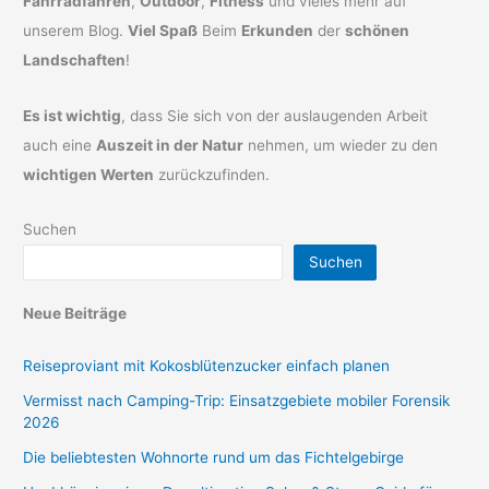
Fahrradfahren
,
Outdoor
,
Fitness
und vieles mehr auf
unserem Blog.
Viel Spaß
Beim
Erkunden
der
schönen
Landschaften
!
Es ist wichtig
, dass Sie sich von der auslaugenden Arbeit
auch eine
Auszeit in der Natur
nehmen, um wieder zu den
wichtigen Werten
zurückzufinden.
Suchen
Suchen
Neue Beiträge
Reiseproviant mit Kokosblütenzucker einfach planen
Vermisst nach Camping-Trip: Einsatzgebiete mobiler Forensik
2026
Die beliebtesten Wohnorte rund um das Fichtelgebirge