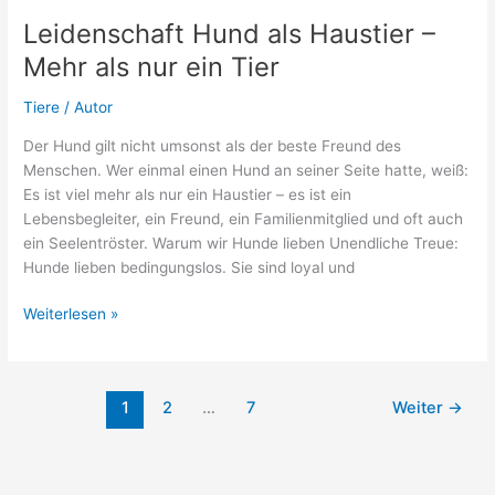
gefangen
Leidenschaft Hund als Haustier –
wurden
Mehr als nur ein Tier
–
Giganten
Tiere
/
Autor
der
Süßgewässer
Der Hund gilt nicht umsonst als der beste Freund des
Menschen. Wer einmal einen Hund an seiner Seite hatte, weiß:
Es ist viel mehr als nur ein Haustier – es ist ein
Lebensbegleiter, ein Freund, ein Familienmitglied und oft auch
ein Seelentröster. Warum wir Hunde lieben Unendliche Treue:
Hunde lieben bedingungslos. Sie sind loyal und
Leidenschaft
Weiterlesen »
Hund
als
Haustier
1
2
…
7
Weiter
→
–
Mehr
als
nur