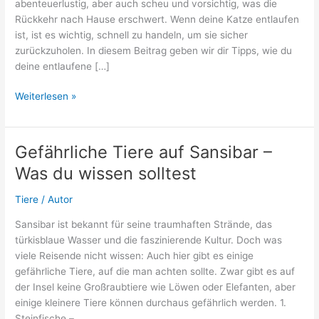
abenteuerlustig, aber auch scheu und vorsichtig, was die
Rückkehr nach Hause erschwert. Wenn deine Katze entlaufen
ist, ist es wichtig, schnell zu handeln, um sie sicher
zurückzuholen. In diesem Beitrag geben wir dir Tipps, wie du
deine entlaufene […]
Entlaufene
Weiterlesen »
Katze
anlocken:
So
Gefährliche Tiere auf Sansibar –
holst
Was du wissen solltest
du
deine
Tiere
/
Autor
Samtpfote
sicher
Sansibar ist bekannt für seine traumhaften Strände, das
nach
türkisblaue Wasser und die faszinierende Kultur. Doch was
Hause
viele Reisende nicht wissen: Auch hier gibt es einige
gefährliche Tiere, auf die man achten sollte. Zwar gibt es auf
der Insel keine Großraubtiere wie Löwen oder Elefanten, aber
einige kleinere Tiere können durchaus gefährlich werden. 1.
Steinfische –