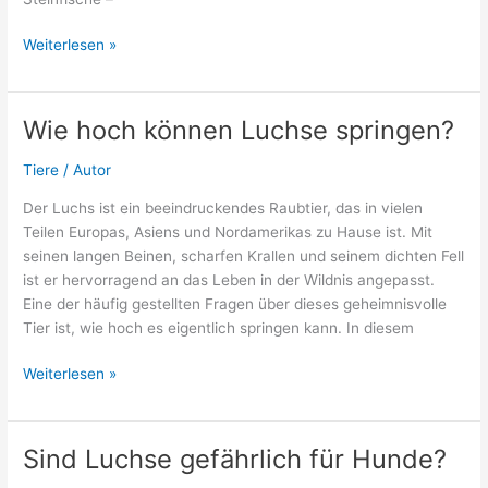
Gefährliche
Weiterlesen »
Tiere
auf
Sansibar
Wie hoch können Luchse springen?
–
Was
Tiere
/
Autor
du
Der Luchs ist ein beeindruckendes Raubtier, das in vielen
wissen
Teilen Europas, Asiens und Nordamerikas zu Hause ist. Mit
solltest
seinen langen Beinen, scharfen Krallen und seinem dichten Fell
ist er hervorragend an das Leben in der Wildnis angepasst.
Eine der häufig gestellten Fragen über dieses geheimnisvolle
Tier ist, wie hoch es eigentlich springen kann. In diesem
Wie
Weiterlesen »
hoch
können
Luchse
Sind Luchse gefährlich für Hunde?
springen?