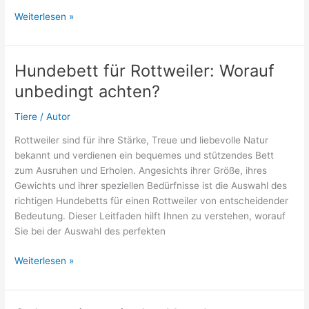
Hund
Weiterlesen »
in
Transportbox
beruhigen:
Hundebett für Rottweiler: Worauf
So
unbedingt achten?
geht
es
Tiere
/
Autor
Rottweiler sind für ihre Stärke, Treue und liebevolle Natur
bekannt und verdienen ein bequemes und stützendes Bett
zum Ausruhen und Erholen. Angesichts ihrer Größe, ihres
Gewichts und ihrer speziellen Bedürfnisse ist die Auswahl des
richtigen Hundebetts für einen Rottweiler von entscheidender
Bedeutung. Dieser Leitfaden hilft Ihnen zu verstehen, worauf
Sie bei der Auswahl des perfekten
Hundebett
Weiterlesen »
für
Rottweiler:
Worauf