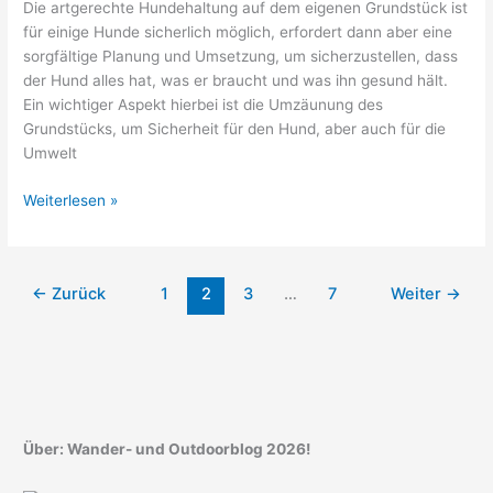
Die artgerechte Hundehaltung auf dem eigenen Grundstück ist
für einige Hunde sicherlich möglich, erfordert dann aber eine
sorgfältige Planung und Umsetzung, um sicherzustellen, dass
der Hund alles hat, was er braucht und was ihn gesund hält.
Ein wichtiger Aspekt hierbei ist die Umzäunung des
Grundstücks, um Sicherheit für den Hund, aber auch für die
Umwelt
Richtige,
Weiterlesen »
artgerechte
Hundehaltung
auf
←
Zurück
1
2
3
…
7
Weiter
→
dem
eigenen
Grundstück
Über: Wander- und Outdoorblog 2026!