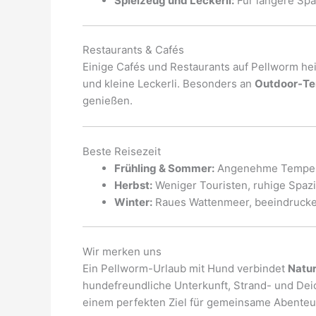
Spielzeug und Leckerli:
Für längere Spa
Restaurants & Cafés
Einige Cafés und Restaurants auf Pellworm h
und kleine Leckerli. Besonders an
Outdoor-Te
genießen.
Beste Reisezeit
Frühling & Sommer:
Angenehme Tempera
Herbst:
Weniger Touristen, ruhige Spazi
Winter:
Raues Wattenmeer, beeindrucken
Wir merken uns
Ein Pellworm-Urlaub mit Hund verbindet
Natur
hundefreundliche Unterkunft, Strand- und Deic
einem perfekten Ziel für gemeinsame Abenteu