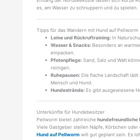
Entlang der Nordseeküste lassen sich kurze 
es, am Wasser zu schnuppern und zu spielen.
Tipps für das Wandern mit Hund auf Pellworm
Leine und Rückruftraining:
In Naturschu
Wasser & Snacks:
Besonders an warmen
einpacken.
Pfotenpflege:
Sand, Salz und Watt könn
reinigen.
Ruhepausen:
Die flache Landschaft lädt
Mensch und Hund.
Hundestrände:
Es gibt ausgewiesene Hu
Unterkünfte für Hundebesitzer
Pellworm bietet zahlreiche
hundefreundliche 
Viele Gastgeber stellen Näpfe, Körbchen ode
Hund auf Pellworm
will gut geplant sein. Es l