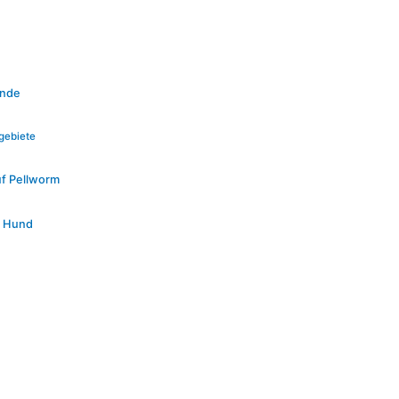
unde
gebiete
uf Pellworm
t Hund