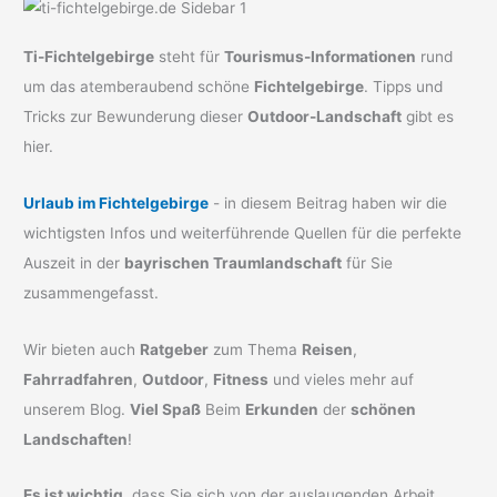
Ti-Fichtelgebirge
steht für
Tourismus-Informationen
rund
um das atemberaubend schöne
Fichtelgebirge
. Tipps und
Tricks zur Bewunderung dieser
Outdoor-Landschaft
gibt es
hier.
Urlaub im Fichtelgebirge
- in diesem Beitrag haben wir die
wichtigsten Infos und weiterführende Quellen für die perfekte
Auszeit in der
bayrischen Traumlandschaft
für Sie
zusammengefasst.
Wir bieten auch
Ratgeber
zum Thema
Reisen
,
Fahrradfahren
,
Outdoor
,
Fitness
und vieles mehr auf
unserem Blog.
Viel Spaß
Beim
Erkunden
der
schönen
Landschaften
!
Es ist wichtig
, dass Sie sich von der auslaugenden Arbeit