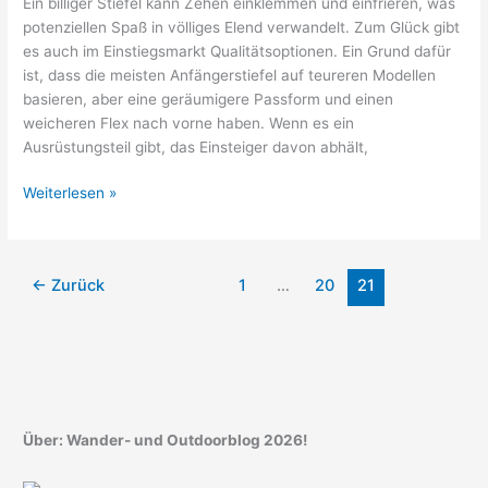
Ein billiger Stiefel kann Zehen einklemmen und einfrieren, was
potenziellen Spaß in völliges Elend verwandelt. Zum Glück gibt
es auch im Einstiegsmarkt Qualitätsoptionen. Ein Grund dafür
ist, dass die meisten Anfängerstiefel auf teureren Modellen
basieren, aber eine geräumigere Passform und einen
weicheren Flex nach vorne haben. Wenn es ein
Ausrüstungsteil gibt, das Einsteiger davon abhält,
Die
Weiterlesen »
besten
Skischuhe
für
←
Zurück
1
…
20
21
Anfänger:
Wichtige
Tipps
Über: Wander- und Outdoorblog 2026!