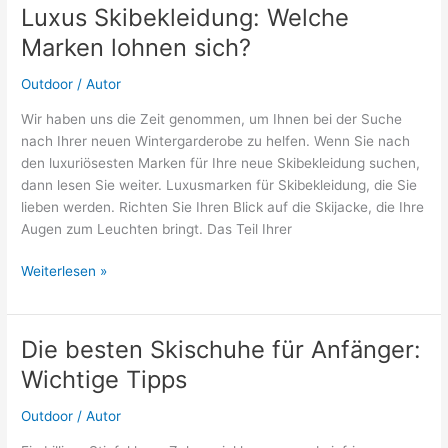
großen
Luxus Skibekleidung: Welche
See:
Marken lohnen sich?
Die
besten
Outdoor
/
Autor
Standplätze!
Wir haben uns die Zeit genommen, um Ihnen bei der Suche
nach Ihrer neuen Wintergarderobe zu helfen. Wenn Sie nach
den luxuriösesten Marken für Ihre neue Skibekleidung suchen,
dann lesen Sie weiter. Luxusmarken für Skibekleidung, die Sie
lieben werden. Richten Sie Ihren Blick auf die Skijacke, die Ihre
Augen zum Leuchten bringt. Das Teil Ihrer
Luxus
Weiterlesen »
Skibekleidung:
Welche
Marken
Die besten Skischuhe für Anfänger:
lohnen
Wichtige Tipps
sich?
Outdoor
/
Autor