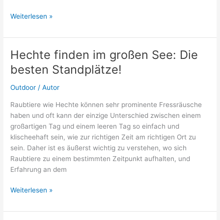
Wie
Weiterlesen »
Ski
richtig
lagern?
Hechte finden im großen See: Die
Tipps
besten Standplätze!
zur
Aufbewahrung
Outdoor
/
Autor
Raubtiere wie Hechte können sehr prominente Fressräusche
haben und oft kann der einzige Unterschied zwischen einem
großartigen Tag und einem leeren Tag so einfach und
klischeehaft sein, wie zur richtigen Zeit am richtigen Ort zu
sein. Daher ist es äußerst wichtig zu verstehen, wo sich
Raubtiere zu einem bestimmten Zeitpunkt aufhalten, und
Erfahrung an dem
Hechte
Weiterlesen »
finden
im