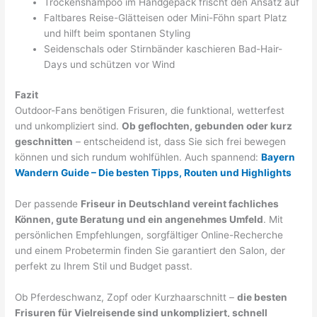
Trockenshampoo im Handgepäck frischt den Ansatz auf
Faltbares Reise-Glätteisen oder Mini-Föhn spart Platz
und hilft beim spontanen Styling
Seidenschals oder Stirnbänder kaschieren Bad-Hair-
Days und schützen vor Wind
Fazit
Outdoor-Fans benötigen Frisuren, die funktional, wetterfest
und unkompliziert sind.
Ob geflochten, gebunden oder kurz
geschnitten
– entscheidend ist, dass Sie sich frei bewegen
können und sich rundum wohlfühlen. Auch spannend:
Bayern
Wandern Guide – Die besten Tipps, Routen und Highlights
Der passende
Friseur in Deutschland vereint fachliches
Können, gute Beratung und ein angenehmes Umfeld
. Mit
persönlichen Empfehlungen, sorgfältiger Online-Recherche
und einem Probetermin finden Sie garantiert den Salon, der
perfekt zu Ihrem Stil und Budget passt.
Ob Pferdeschwanz, Zopf oder Kurzhaarschnitt –
die besten
Frisuren für Vielreisende sind unkompliziert, schnell