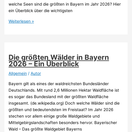
welche Seen sind die größten in Bayern im Jahr 2026? Hier
ein Überblick über die wichtigsten
Die
Weiterlesen »
größten
Seen
in
Bayern
2026
Die größten Wälder in Bayern
–
2026 – Ein Überblick
Ein
Überblick
Allgemein
/
Autor
Bayern gilt als eines der waldreichsten Bundesländer
Deutschlands. Mit rund 2,6 Millionen Hektar Waldfläche ist
es sogar das Bundesland mit der größten Waldfläche
insgesamt. (de.wikipedia.org) Doch welche Wälder sind die
größten und bedeutendsten im Freistaat? Im Jahr 2026
stechen vor allem einige große Waldgebiete und
Mittelgebirgslandschaften besonders hervor. Bayerischer
Wald – Das größte Waldgebiet Bayerns