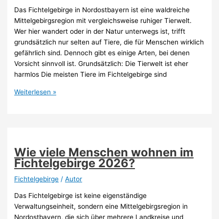
Das Fichtelgebirge in Nordostbayern ist eine waldreiche
Mittelgebirgsregion mit vergleichsweise ruhiger Tierwelt.
Wer hier wandert oder in der Natur unterwegs ist, trifft
grundsätzlich nur selten auf Tiere, die für Menschen wirklich
gefährlich sind. Dennoch gibt es einige Arten, bei denen
Vorsicht sinnvoll ist. Grundsätzlich: Die Tierwelt ist eher
harmlos Die meisten Tiere im Fichtelgebirge sind
Gibt
Weiterlesen »
es
gefährliche
Tiere
im
Fichtelgebirge
Wie viele Menschen wohnen im
2026?
Fichtelgebirge 2026?
Fichtelgebirge
/
Autor
Das Fichtelgebirge ist keine eigenständige
Verwaltungseinheit, sondern eine Mittelgebirgsregion in
Nordostbayern, die sich über mehrere Landkreise und