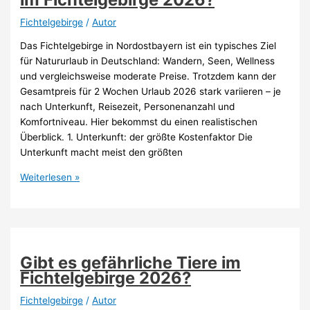
Fichtelgebirge
/
Autor
Das Fichtelgebirge in Nordostbayern ist ein typisches Ziel
für Natururlaub in Deutschland: Wandern, Seen, Wellness
und vergleichsweise moderate Preise. Trotzdem kann der
Gesamtpreis für 2 Wochen Urlaub 2026 stark variieren – je
nach Unterkunft, Reisezeit, Personenanzahl und
Komfortniveau. Hier bekommst du einen realistischen
Überblick. 1. Unterkunft: der größte Kostenfaktor Die
Unterkunft macht meist den größten
Wie
Weiterlesen »
viel
kosten
2
Wochen
Urlaub
Gibt es gefährliche Tiere im
im
Fichtelgebirge 2026?
Fichtelgebirge
2026?
Fichtelgebirge
/
Autor