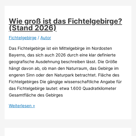
gibt
es
im
Wie groß ist das Fichtelgebirge?
Fichtelgebirge?
(Stand 2026)
(Stand
2026)
Fichtelgebirge
/
Autor
Das Fichtelgebirge ist ein Mittelgebirge im Nordosten
Bayerns, das sich auch 2026 durch eine klar definierte
geografische Ausdehnung beschreiben lässt. Die Größe
hängt davon ab, ob man den Naturraum, das Gebirge im
engeren Sinn oder den Naturpark betrachtet. Fläche des
Fichtelgebirges Die gängige wissenschaftliche Angabe für
das Fichtelgebirge lautet: etwa 1.600 Quadratkilometer
Gesamtfläche des Gebirges
Wie
Weiterlesen »
groß
ist
das
Fichtelgebirge?