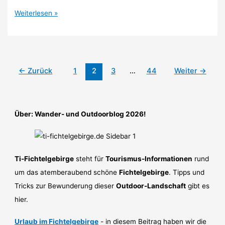
Die
Weiterlesen »
größten
Wälder
in
Bayern
2026
←
Zurück
1
2
3
…
44
Weiter
→
–
Ein
Überblick
Über: Wander- und Outdoorblog 2026!
Ti-Fichtelgebirge
steht für
Tourismus-Informationen
rund
um das atemberaubend schöne
Fichtelgebirge
. Tipps und
Tricks zur Bewunderung dieser
Outdoor-Landschaft
gibt es
hier.
Urlaub im Fichtelgebirge
- in diesem Beitrag haben wir die