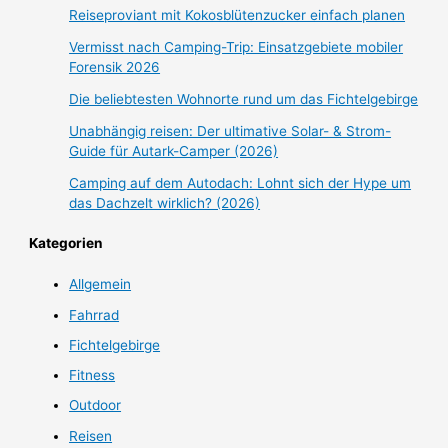
Reiseproviant mit Kokosblütenzucker einfach planen
Vermisst nach Camping-Trip: Einsatzgebiete mobiler
Forensik 2026
Die beliebtesten Wohnorte rund um das Fichtelgebirge
Unabhängig reisen: Der ultimative Solar- & Strom-
Guide für Autark-Camper (2026)
Camping auf dem Autodach: Lohnt sich der Hype um
das Dachzelt wirklich? (2026)
Kategorien
Allgemein
Fahrrad
Fichtelgebirge
Fitness
Outdoor
Reisen