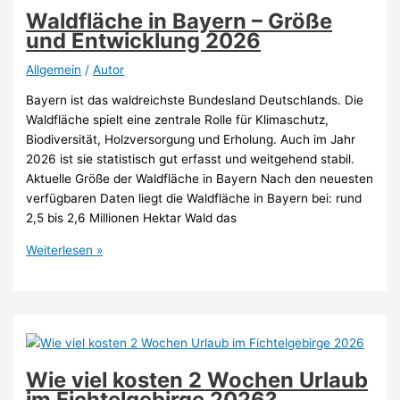
(Stand
Waldfläche in Bayern – Größe
2026)
und Entwicklung 2026
Allgemein
/
Autor
Bayern ist das waldreichste Bundesland Deutschlands. Die
Waldfläche spielt eine zentrale Rolle für Klimaschutz,
Biodiversität, Holzversorgung und Erholung. Auch im Jahr
2026 ist sie statistisch gut erfasst und weitgehend stabil.
Aktuelle Größe der Waldfläche in Bayern Nach den neuesten
verfügbaren Daten liegt die Waldfläche in Bayern bei: rund
2,5 bis 2,6 Millionen Hektar Wald das
Waldfläche
Weiterlesen »
in
Bayern
–
Größe
und
Entwicklung
Wie viel kosten 2 Wochen Urlaub
2026
im Fichtelgebirge 2026?