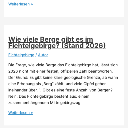
Fichtelgebirge
Weiterlesen »
Ausflugsziele
2026
–
die
schönsten
Wie viele Berge gibt es im
Orte
Fichtelgebirge? (Stand 2026)
für
Natur,
Fichtelgebirge
/
Autor
Wandern
Die Frage, wie viele Berge das Fichtelgebirge hat, lässt sich
und
2026 nicht mit einer festen, offiziellen Zahl beantworten.
Entspannung
Der Grund: Es gibt keine klare geologische Grenze, ab wann
eine Erhebung als „Berg“ zählt, und viele Gipfel gehen
ineinander über. 1. Gibt es eine feste Anzahl von Bergen?
Nein. Das Fichtelgebirge besteht aus: einem
zusammenhängenden Mittelgebirgszug
Wie
Weiterlesen »
viele
Berge