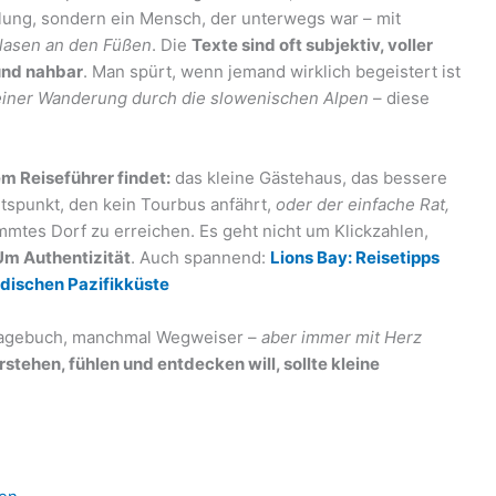
ilung, sondern ein Mensch, der unterwegs war – mit
lasen an den Füßen
. Die
Texte sind oft subjektiv, voller
und nahbar
. Man spürt, wenn jemand wirklich begeistert ist
 einer Wanderung durch die slowenischen Alpen
– diese
em Reiseführer findet:
das kleine Gästehaus, das bessere
htspunkt, den kein Tourbus anfährt,
oder der einfache Rat,
mmtes Dorf zu erreichen. Es geht nicht um Klickzahlen,
m Authentizität
. Auch spannend:
Lions Bay: Reisetipps
adischen Pazifikküste
 Tagebuch, manchmal Wegweiser –
aber immer mit Herz
rstehen, fühlen und entdecken will, sollte kleine