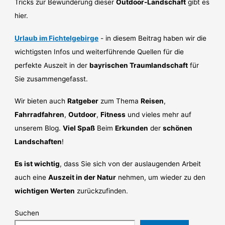
Tricks zur Bewunderung dieser
Outdoor-Landschaft
gibt es
hier.
Urlaub im Fichtelgebirge
- in diesem Beitrag haben wir die
wichtigsten Infos und weiterführende Quellen für die
perfekte Auszeit in der
bayrischen Traumlandschaft
für
Sie zusammengefasst.
Wir bieten auch
Ratgeber
zum Thema
Reisen
,
Fahrradfahren
,
Outdoor
,
Fitness
und vieles mehr auf
unserem Blog.
Viel Spaß
Beim
Erkunden
der
schönen
Landschaften
!
Es ist wichtig
, dass Sie sich von der auslaugenden Arbeit
auch eine
Auszeit in der Natur
nehmen, um wieder zu den
wichtigen Werten
zurückzufinden.
Suchen