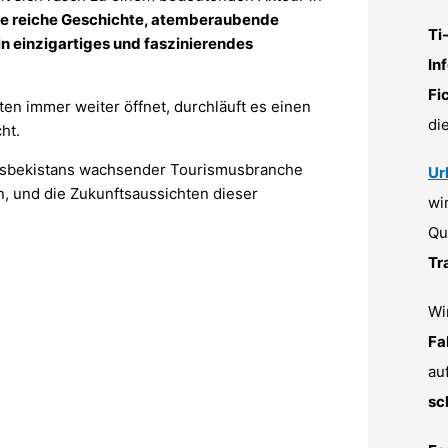
ine reiche Geschichte, atemberaubende
Ti
in einzigartiges und faszinierendes
In
Fi
ten immer weiter öffnet, durchläuft es einen
di
ht.
 Usbekistans wachsender Tourismusbranche
Ur
n, und die Zukunftsaussichten dieser
wi
Qu
Tr
Wi
Fa
au
sc