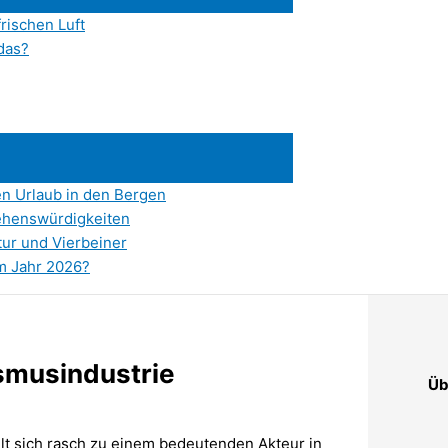
frischen Luft
das?
en Urlaub in den Bergen
ehenswürdigkeiten
tur und Vierbeiner
im Jahr 2026?
smusindustrie
Üb
elt sich rasch zu einem bedeutenden Akteur in