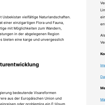
Ve
Li
ei
t Usbekistan vielfältige Naturlandschaften.
t einer einzigartigen Flora und Fauna,
en
ige mit Möglichkeiten zum Wandern,
Festungen in der abgelegenen Region
Al
s bieten eine karge und unvergesslich
Ve
Ko
kturentwicklung
Im
Da
Me
gierung bedeutende Visareformen
hrere aus der Europäischen Union und
Ma
einreisen oder problemlos ein E-Visum