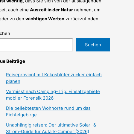
 ist wichtig
, dass Sie sich von der auslaugenden
beit auch eine
Auszeit in der Natur
nehmen, um
eder zu den
wichtigen Werten
zurückzufinden.
chen
Suchen
ue Beiträge
Reiseproviant mit Kokosblütenzucker einfach
planen
Vermisst nach Camping-Trip: Einsatzgebiete
mobiler Forensik 2026
Die beliebtesten Wohnorte rund um das
Fichtelgebirge
Unabhängig reisen: Der ultimative Solar- &
Strom-Guide für Autark-Camper (2026)