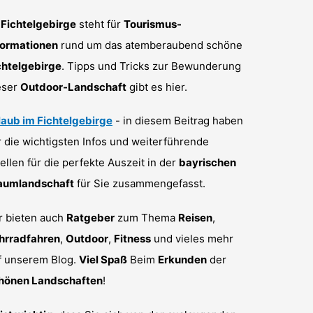
-Fichtelgebirge
steht für
Tourismus-
formationen
rund um das atemberaubend schöne
chtelgebirge
. Tipps und Tricks zur Bewunderung
eser
Outdoor-Landschaft
gibt es hier.
laub im Fichtelgebirge
- in diesem Beitrag haben
r die wichtigsten Infos und weiterführende
ellen für die perfekte Auszeit in der
bayrischen
aumlandschaft
für Sie zusammengefasst.
r bieten auch
Ratgeber
zum Thema
Reisen
,
hrradfahren
,
Outdoor
,
Fitness
und vieles mehr
f unserem Blog.
Viel Spaß
Beim
Erkunden
der
hönen Landschaften
!