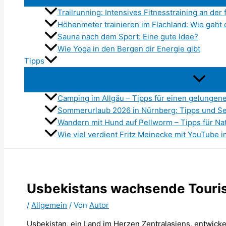
Trailrunning: Intensives Fitnesstraining an der 
Höhenmeter trainieren im Flachland: Wie geht 
Sauna nach dem Sport: Eine gute Idee?
Wie Yoga in den Bergen dir Energie gibt
Tipps
Camping im Allgäu – Tipps für einen gelungen
Sommerurlaub 2026 in Nürnberg: Tipps und S
Wandern mit Hund auf Pellworm – Tipps für Na
Wie viel verdient Fritz Meinecke mit YouTube 
Usbekistans wachsende Touri
/
Allgemein
/ Von
Autor
Usbekistan, ein Land im Herzen Zentralasiens, entwick