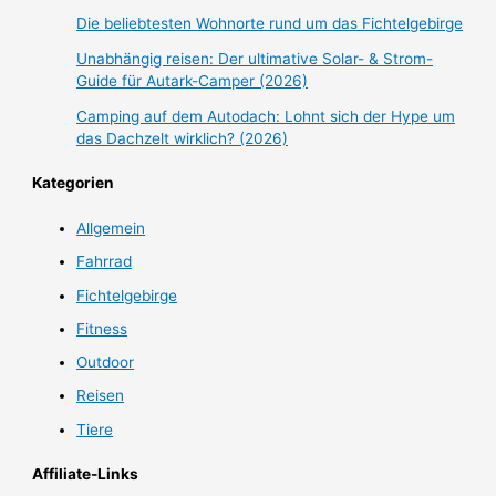
Die beliebtesten Wohnorte rund um das Fichtelgebirge
Unabhängig reisen: Der ultimative Solar- & Strom-
Guide für Autark-Camper (2026)
Camping auf dem Autodach: Lohnt sich der Hype um
das Dachzelt wirklich? (2026)
Kategorien
Allgemein
Fahrrad
Fichtelgebirge
Fitness
Outdoor
Reisen
Tiere
Affiliate-Links