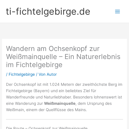
Zum
ti-fichtelgebirge.de
Inhalt
springen
Wandern am Ochsenkopf zur
Weißmainquelle – Ein Naturerlebnis
im Fichtelgebirge
/
Fichtelgebirge
/ Von
Autor
Der Ochsenkopf ist mit 1.024 Metern der zweithöchste Berg im
Fichtelgebirge (Bayern) und ein beliebtes Ziel für
Wanderfreunde und Naturliebhaber. Besonders lohnenswert ist
eine Wanderung zur
Weißmainquelle
, dem Ursprung des
Weißmain, einem der Quellflüsse des Mains.
Die Route – Ochsenkopf zur Weißmainquelle