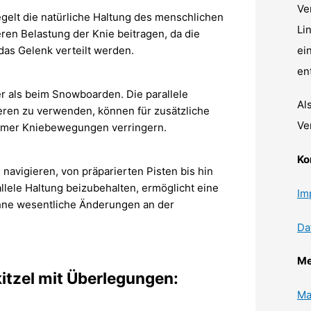
Ve
egelt die natürliche Haltung des menschlichen
Li
ren Belastung der Knie beitragen, da die
ei
das Gelenk verteilt werden.
en
er als beim Snowboarden. Die parallele
Al
eren zu verwenden, können für zusätzliche
Ve
ehmer Kniebewegungen verringern.
Ko
avigieren, von präparierten Pisten bis hin
llele Haltung beizubehalten, ermöglicht eine
Im
ne wesentliche Änderungen an der
Da
Me
itzel mit Überlegungen:
Ma