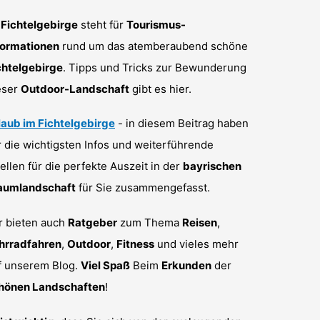
-Fichtelgebirge
steht für
Tourismus-
formationen
rund um das atemberaubend schöne
chtelgebirge
. Tipps und Tricks zur Bewunderung
eser
Outdoor-Landschaft
gibt es hier.
laub im Fichtelgebirge
- in diesem Beitrag haben
r die wichtigsten Infos und weiterführende
ellen für die perfekte Auszeit in der
bayrischen
aumlandschaft
für Sie zusammengefasst.
r bieten auch
Ratgeber
zum Thema
Reisen
,
hrradfahren
,
Outdoor
,
Fitness
und vieles mehr
f unserem Blog.
Viel Spaß
Beim
Erkunden
der
hönen Landschaften
!