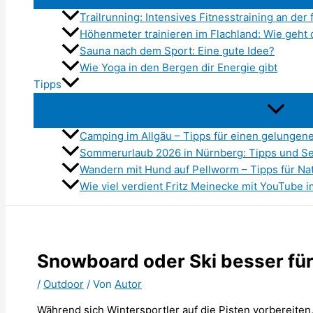
Trailrunning: Intensives Fitnesstraining an der 
Höhenmeter trainieren im Flachland: Wie geht 
Sauna nach dem Sport: Eine gute Idee?
Wie Yoga in den Bergen dir Energie gibt
Tipps
Camping im Allgäu – Tipps für einen gelungen
Sommerurlaub 2026 in Nürnberg: Tipps und S
Wandern mit Hund auf Pellworm – Tipps für Na
Wie viel verdient Fritz Meinecke mit YouTube 
Snowboard oder Ski besser für
/
Outdoor
/ Von
Autor
Während sich Wintersportler auf die Pisten vorbereiten