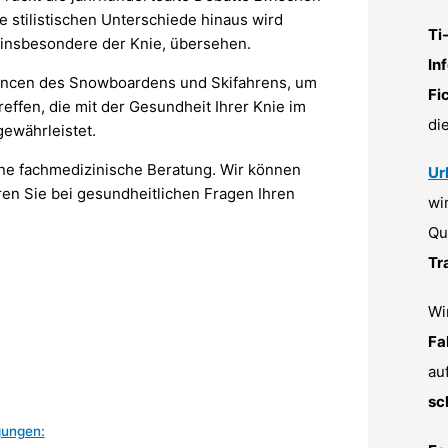
 stilistischen Unterschiede hinaus wird
Ti
 insbesondere der Knie, übersehen.
In
ancen des Snowboardens und Skifahrens, um
Fi
reffen, die mit der Gesundheit Ihrer Knie im
di
gewährleistet.
eine fachmedizinische Beratung. Wir können
Ur
eren Sie bei gesundheitlichen Fragen Ihren
wi
Qu
Tr
Wi
Fa
au
sc
gungen: