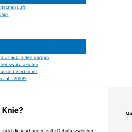
frischen Luft
das?
en Urlaub in den Bergen
ehenswürdigkeiten
tur und Vierbeiner
im Jahr 2026?
 Knie?
Üb
, rückt die jahrhundertealte Debatte zwischen