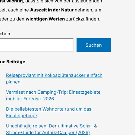
 ist wichtig
, dass Sie sich von der auslaugenden
beit auch eine
Auszeit in der Natur
nehmen, um
eder zu den
wichtigen Werten
zurückzufinden.
chen
Suchen
ue Beiträge
Reiseproviant mit Kokosblütenzucker einfach
planen
Vermisst nach Camping-Trip: Einsatzgebiete
mobiler Forensik 2026
Die beliebtesten Wohnorte rund um das
Fichtelgebirge
Unabhängig reisen: Der ultimative Solar- &
Strom-Guide für Autark-Camper (2026)