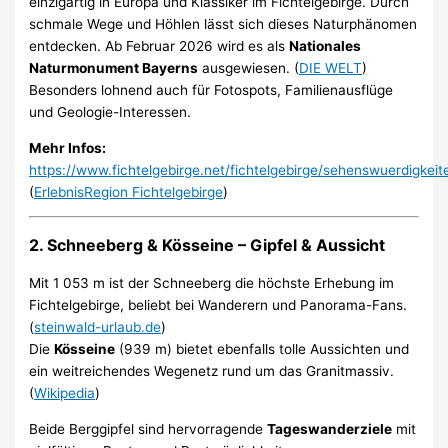
einzigartig in Europa und Klassiker im Fichtelgebirge. Durch
schmale Wege und Höhlen lässt sich dieses Naturphänomen
entdecken. Ab Februar 2026 wird es als
Nationales
Naturmonument Bayerns
ausgewiesen. (
DIE WELT
)
Besonders lohnend auch für Fotospots, Familienausflüge
und Geologie-Interessen.
Mehr Infos:
https://www.fichtelgebirge.net/fichtelgebirge/sehenswuerdigkeit
(
ErlebnisRegion Fichtelgebirge
)
2. Schneeberg & Kösseine – Gipfel & Aussicht
Mit 1 053 m ist der Schneeberg die höchste Erhebung im
Fichtelgebirge, beliebt bei Wanderern und Panorama-Fans.
(
steinwald-urlaub.de
)
Die
Kösseine
(939 m) bietet ebenfalls tolle Aussichten und
ein weitreichendes Wegenetz rund um das Granitmassiv.
(
Wikipedia
)
Beide Berggipfel sind hervorragende
Tageswanderziele
mit