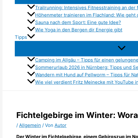
Trailrunning: Intensives Fitnesstraining an der 
Höhenmeter trainieren im Flachland: Wie geht 
Sauna nach dem Sport: Eine gute Idee?
Wie Yoga in den Bergen dir Energie gibt
Tipps
Camping im Allgäu – Tipps für einen gelungen
Sommerurlaub 2026 in Nürnberg: Tipps und S
Wandern mit Hund auf Pellworm – Tipps für Na
Wie viel verdient Fritz Meinecke mit YouTube 
Fichtelgebirge im Winter: Wor
/
Allgemein
/ Von
Autor
Der Winter im Fichtelgebirge, einem Gebirgszug im N