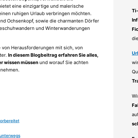
ietet eine einzigartige und malerische
Ti
e einen ruhigen Urlaub verbringen möchten.
In
und Ochsenkopf, sowie die charmanten Dörfer
hneeschuhwandern und Winterwanderungen
Fi
di
e von Herausforderungen mit sich, von
Ur
ter.
In diesem Blogbeitrag erfahren Sie alles,
ter wissen müssen
und worauf Sie achten
wi
ernehmen.
Qu
Tr
Wi
Fa
au
orbereitet
sc
 unterwegs