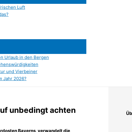
frischen Luft
das?
en Urlaub in den Bergen
ehenswürdigkeiten
tur und Vierbeiner
im Jahr 2026?
auf unbedingt achten
Üb
ordosten Bayerns, verwandelt die