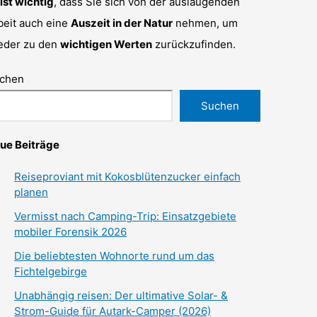
 ist wichtig
, dass Sie sich von der auslaugenden
beit auch eine
Auszeit in der Natur
nehmen, um
eder zu den
wichtigen Werten
zurückzufinden.
chen
Suchen
ue Beiträge
Reiseproviant mit Kokosblütenzucker einfach
planen
Vermisst nach Camping-Trip: Einsatzgebiete
mobiler Forensik 2026
Die beliebtesten Wohnorte rund um das
Fichtelgebirge
Unabhängig reisen: Der ultimative Solar- &
Strom-Guide für Autark-Camper (2026)