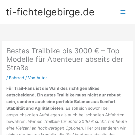
Zum
ti-fichtelgebirge.de
Inhalt
springen
Bestes Trailbike bis 3000 € – Top
Modelle für Abenteuer abseits der
Straße
/
Fahrrad
/ Von
Autor
Für Trail-Fans ist die Wahl des richtigen Bikes
entscheidend. Ein gutes Trailbike muss nicht nur robust
sein, sondern auch eine perfekte Balance aus Komfort,
Stabilität und Agilität bieten.
Es soll sich sowohl bei
anspruchsvollen Aufstiegen als auch bei schnellen Abfahrten
bewähren.
Wer ein Trailbike für unter 3000 € sucht, hat heute
eine Vielzahl an hochwertigen Optionen
. Hier präsentieren wir
einige der besten Modelle, die für Abenteuer abseits der