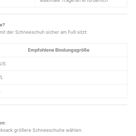
Maximale Tragkraft erforderlich
e?
it der Schneeschuh sicher am Fuß sitzt:
Empfohlene Bindungsgröße
S/S
/L
L
en:
cksack größere Schneeschuhe wählen.